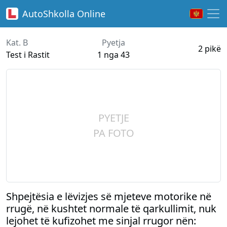
AutoShkolla
Online
Kat. B
Pyetja
2 pikë
Test i Rastit
1 nga 43
PYETJE
PA FOTO
Shpejtësia e lëvizjes së mjeteve motorike në
rrugë, në kushtet normale të qarkullimit, nuk
lejohet të kufizohet me sinjal rrugor nën: