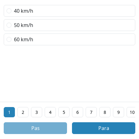
40 km/h
50 km/h
60 km/h
1
2
3
4
5
6
7
8
9
10
Pas
Para